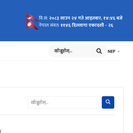
वि.सं:
२०८३ साउन २४ गते आइतबार, १४:४६ बजे
नेपाल संवत:
११४६ दिल्लागा एकादशी - २६
भाषा चयन गर्नुह
भाषा प
NEP
खोज्नुहोस्
क