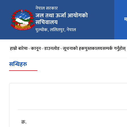
नेपाल सरकार
जल तथा ऊर्जा आयोगको
म
मुख्य न
सचिवालय
पुल्चोक, ललितपुर, नेपाल
हाम्रो बारेमा
कानून
डाउनलोड
सूचनाको हक
पुस्तकालय
सम्पर्क गर्नुहोस्
सन्धिहरु
क्र.