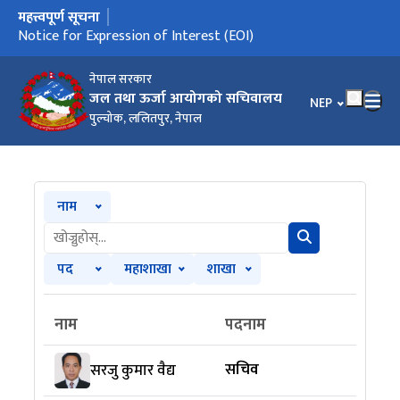
महत्त्वपूर्ण सूचना
मुख्य नेभिगेसनमा जानुहोस्
Notice for Expression of Interest (EOI)
नेपाल सरकार
जल तथा ऊर्जा आयोगको सचिवालय
भाषा चयन गर्नुहोस
NEP
पुल्चोक, ललितपुर, नेपाल
नाम
पद
महाशाखा
शाखा
नाम
पदनाम
सचिव
सरजु कुमार वैद्य