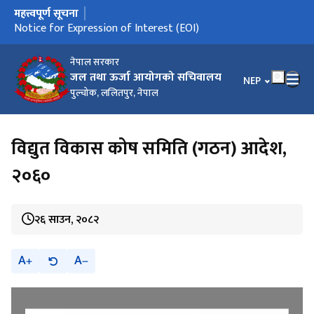
महत्त्वपूर्ण सूचना
मुख्य नेभिगेसनमा जानुहोस्
Notice for Expression of Interest (EOI)
नेपाल सरकार
जल तथा ऊर्जा आयोगको सचिवालय
भाषा चयन गर्नुहोस
NEP
पुल्चोक, ललितपुर, नेपाल
विद्युत विकास कोष समिति (गठन) आदेश,
२०६०
२६ साउन, २०८२
A
A