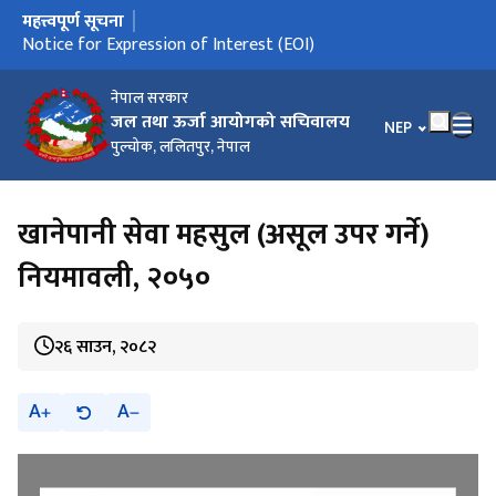
महत्त्वपूर्ण सूचना
मुख्य नेभिगेसनमा जानुहोस्
Notice for Expression of Interest (EOI)
नेपाल सरकार
जल तथा ऊर्जा आयोगको सचिवालय
भाषा चयन गर्नुहोस
NEP
पुल्चोक, ललितपुर, नेपाल
खानेपानी सेवा महसुल (असूल उपर गर्ने)
नियमावली, २०५०
२६ साउन, २०८२
A
A