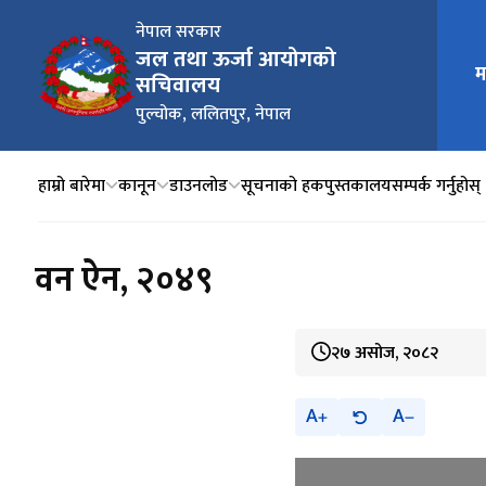
नेपाल सरकार
जल तथा ऊर्जा आयोगको
म
मुख्य न
सचिवालय
पुल्चोक, ललितपुर, नेपाल
हाम्रो बारेमा
कानून
डाउनलोड
सूचनाको हक
पुस्तकालय
सम्पर्क गर्नुहोस्
वन ऐन, २०४९
२७ असोज, २०८२
A
A