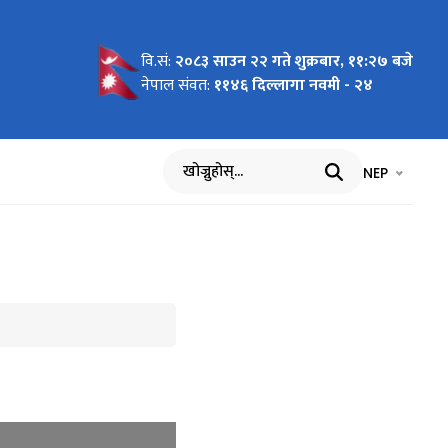
वि.सं:
२०८३ साउन २२ गते शुक्रबार, ११:२७ बजे
नेपाल संवत:
११४६ दिल्लागा नवमी - २४
भाषा चयन गर्नुह
भाषा प
NEP
खोज्नुहोस्