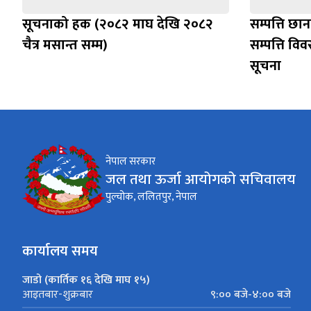
सूचनाको हक (२०८२ माघ देखि २०८२
सम्पत्ति छ
चैत्र मसान्त सम्म)
सम्पत्ति विव
सूचना
नेपाल सरकार
जल तथा ऊर्जा आयोगको सचिवालय
पुल्चोक, ललितपुर, नेपाल
कार्यालय समय
जाडो (कार्तिक १६ देखि माघ १५)
९:०० बजे-४:०० बजे
आइतबार-शुक्रबार