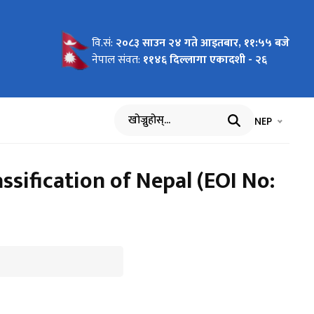
वि.सं:
२०८३ साउन २४ गते आइतबार, ११:५५ बजे
नेपाल संवत:
११४६ दिल्लागा एकादशी - २६
भाषा चयन गर्नुह
भाषा प
NEP
खोज्नुहोस्
ssification of Nepal (EOI No: