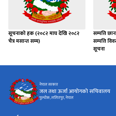
I. Blacklisting
III. Special Conditions of Contract
IV. Appendices
सूचनाको हक (२०८२ माघ देखि २०८२
सम्पत्ति छ
चैत्र मसान्त सम्म)
सम्पत्ति विव
सूचना
नेपाल सरकार
जल तथा ऊर्जा आयोगको सचिवालय
पुल्चोक, ललितपुर, नेपाल