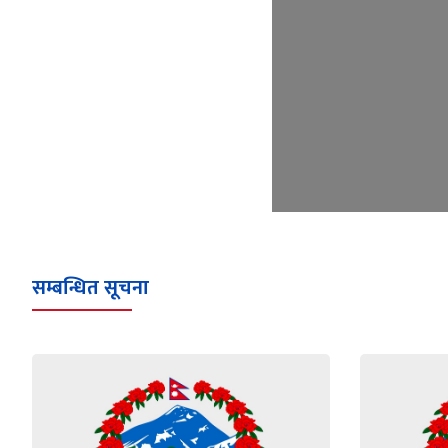
Standard Forms
Section 5. Eligible Countries
Section 6. Corrupt and
Fraudulent Practices
Section 7. Terms of Reference
I. Form of Contract
II. General Conditions of Contract
A. General Provisions
B. Commencement, Completion,
Modification and Termination of
Contract
सम्बन्धित सूचना
C. Obligations of the Consultant
D. Consultant’s Experts and Sub-
Consultants
E. Obligations of the Client
F. Payments to the Consultant
G. Fairness and Good Faith
H. Settlement of Disputes