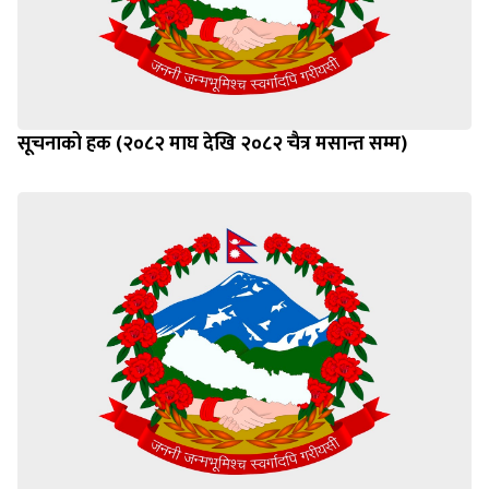
सूचनाको हक (२०८२ माघ देखि २०८२ चैत्र मसान्त सम्म)