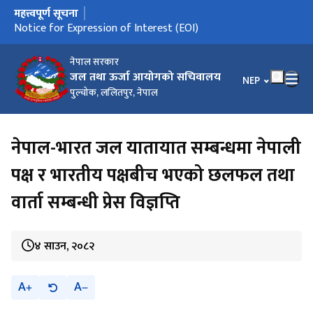
महत्त्वपूर्ण सूचना
मुख्य नेभिगेसनमा जानुहोस्
Notice for Expression of Interest (EOI)
नेपाल सरकार
जल तथा ऊर्जा आयोगको सचिवालय
भाषा चयन गर्नुहोस
NEP
पुल्चोक, ललितपुर, नेपाल
नेपाल-भारत जल यातायात सम्बन्धमा नेपाली
पक्ष र भारतीय पक्षबीच भएको छलफल तथा
वार्ता सम्बन्धी प्रेस विज्ञप्ति
४ साउन, २०८२
A
A