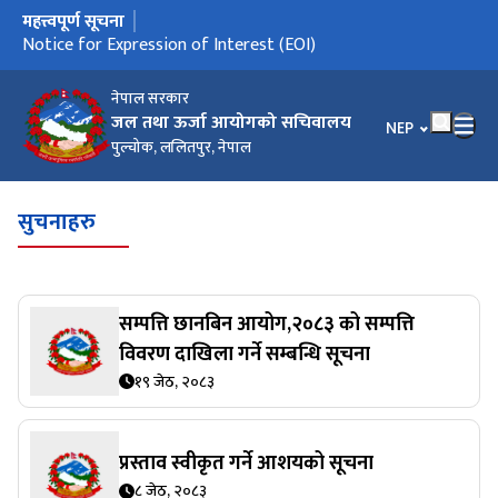
महत्त्वपूर्ण सूचना
मुख्य नेभिगेसनमा जानुहोस्
Notice for Expression of Interest (EOI)
नेपाल सरकार
जल तथा ऊर्जा आयोगको सचिवालय
भाषा चयन गर्नुहोस
NEP
पुल्चोक, ललितपुर, नेपाल
सुचनाहरु
सम्पत्ति छानबिन आयोग,२०८३ को सम्पत्ति
विवरण दाखिला गर्ने सम्बन्धि सूचना
१९ जेठ, २०८३
प्रस्ताव स्वीकृत गर्ने आशयको सूचना
८ जेठ, २०८३